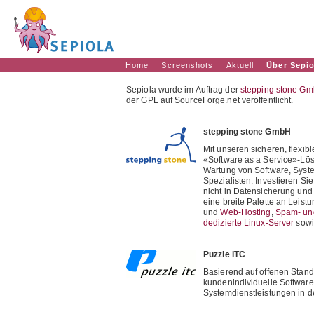
Home
Screenshots
Aktuell
Über Sepio
Sepiola wurde im Auftrag der
stepping stone G
der GPL auf SourceForge.net veröffentlicht.
stepping stone GmbH
Mit unseren sicheren, flexi
«Software as a Service»-Lös
Wartung von Software, Syst
Spezialisten. Investieren Si
nicht in Datensicherung und
eine breite Palette an Leist
und
Web-Hosting
,
Spam- und
dedizierte Linux-Server
sowi
Puzzle ITC
Basierend auf offenen Stand
kundenindividuelle Software
Systemdienstleistungen in 