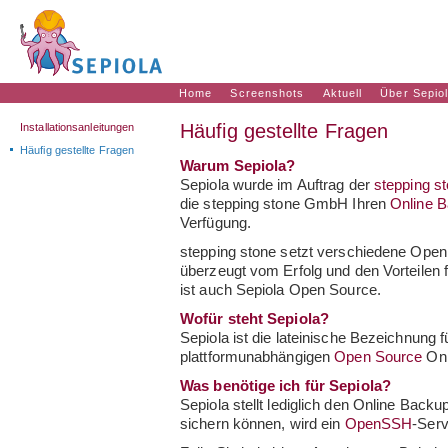
Home
Screenshots
Aktuell
Über Sepio
Häufig gestellte Fragen
Installationsanleitungen
Häufig gestellte Fragen
Warum Sepiola?
Sepiola wurde im Auftrag der
stepping 
die stepping stone GmbH Ihren
Online 
Verfügung.
stepping stone setzt verschiedene Open 
überzeugt vom Erfolg und den Vorteilen 
ist auch Sepiola Open Source.
Wofür steht Sepiola?
Sepiola ist die lateinische Bezeichnung 
plattformunabhängigen
Open Source
Onl
Was benötige ich für Sepiola?
Sepiola stellt lediglich den Online Backu
sichern können, wird ein
OpenSSH
-Serv